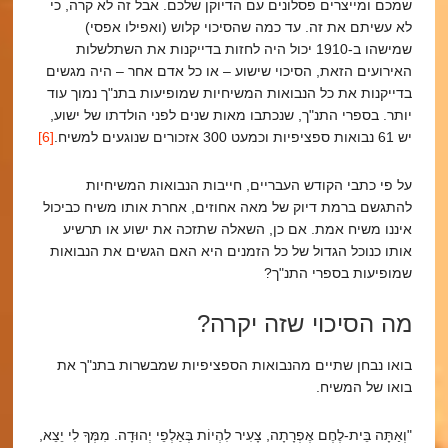
שמכם ומייצרים פסלונים עם הדיוקן שלכם. אבל זה לא קרה, כי
לא עשיתם את זה. עד כמה שהסיכוי קלוש (ואפילו אפסי)
שמישהו ב-1910 יכול היה לחזות בדייקנות את השתלשלות
האירועים הזאת, הסיכוי שישוע – או כל אדם אחר – היה מגשים
בדייקנות את כל הנבואות המשיחיות שמופיעות בתנ"ך נמוך עוד
יותר. בספרי התנ"ך, שנכתבו מאות שנים לפני הולדתו של ישוע,
יש 61 נבואות ספציפיות וכמעט 300 אזכורים שנוגעים למשיח.
[6]
על פי כתבי הקודש העבריים, חייבות הנבואות המשיחיות
להתגשם ברמת דיוק של מאה אחוזים, אחרת אותו משיח כביכול
איננו משיח אמת. אם כן, השאלה שתזכה את ישוע או תרשיע
אותו כנוכל הגדול של כל הזמנים היא האם הגשים את הנבואות
שמופיעות בספרי התנ"ך?
מה הסיכוי שזה יקרה?
בואו נבחן שתיים מהנבואות הספציפיות שמבשרות בתנ"ך את
בואו של המשיח.
"וְאַתָּה בֵּית-לֶחֶם אֶפְרָתָה, צָעִיר לִהְיוֹת בְּאַלְפֵי יְהוּדָה. מִמְּךָ לִי יֵצֵא,