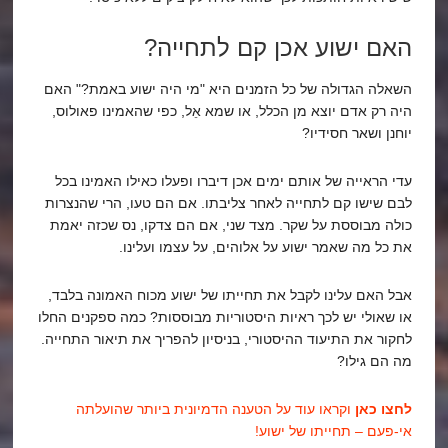
האם ישוע אכן קם לתחייה?
השאלה הגדולה של כל הזמנים היא "מי היה ישוע באמת?" האם
היה רק אדם יוצא מן הכלל, או שמא אֵל, כפי שהאמינו פאולוס,
יוחנן ושאר חסידיו?
עדי הראייה של אותם ימים אכן דיברו ופעלו כאילו האמינו בכל
לבם שישו קם לתחייה לאחר צליבתו. אם הם טעו, הרי שהנצרות
כולה מבוססת על שקר. מצד שני, אם הם צדקו, נס שכזה יאמת
את כל מה שאמר ישוע על אלוהים, על עצמו ועלינו.
אבל האם עלינו לקבל את תחייתו של ישוע מכוח האמונה בלבד,
או שאולי יש לכך ראיות היסטוריות מבוססות? כמה ספקנים החלו
לחקור את התיעוד ההיסטורי, בניסיון להפריך את תיאור התחייה.
מה הם גילו?
לחצו כאן
וקראו עוד על הטענה הדמיונית ביותר שהועלתה
אי-פעם – תחייתו של ישוע!