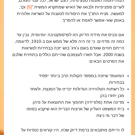
המתייחסות לאומות ספציפיות, לעם ישראל, לכל עמי העולם,
לערים ספציפיות ולבואו של האיש שמתקרא המשיח."
[5]
וכך,
למעשה, מניח התנ"ך את היסודות לטענות על השראה אלוהית
באופן שאי-אפשר לאמת או להפריך.
אם נכניס את מידת הדיוק הזו לפרספקטיבה יומיומית, נבין עד
כמה זה מדהים. כי זה היה פלא של ממש אם ב-1910, לדוגמה,
הייתם חוזים שאדם בשם ג'ורג' בוש יזכה בבחירות לנשיאות
בשנת 2000. אבל תארו לעצמכם שהייתם כוללים בתחזית שלכם
את הפרטים הבאים:
המועמד שיזכה במספר הקולות הרב ביותר יפסיד
בבחירות.
כל רשתות הטלוויזיה הגדולות יכריזו על המנצח, ולאחר
מכן יחזרו בהן.
מדינה אחת (פלורידה) תהפוך את התוצאות על פיהן.
בית המשפט העליון של ארצות הברית הוא שיקבע בסופו
של דבר מי ניצח.
לו הייתם מתנבאים ברמת דיוק שכזו, היו קוראים כנסיות על