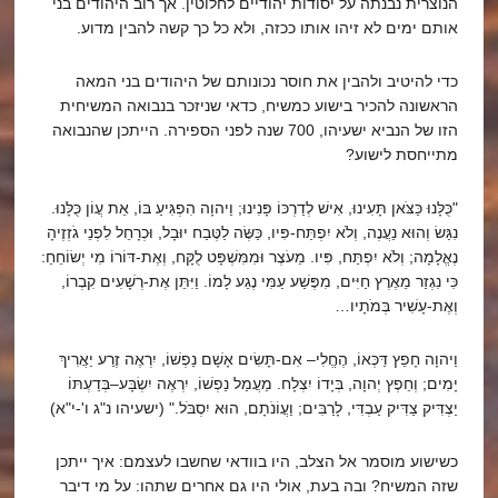
הנוצרית נבנתה על יסודות יהודיים לחלוטין. אך רוב היהודים בני
אותם ימים לא זיהו אותו ככזה, ולא כל כך קשה להבין מדוע.
כדי להיטיב ולהבין את חוסר נכונותם של היהודים בני המאה
הראשונה להכיר בישוע כמשיח, כדאי שניזכר בנבואה המשיחית
הזו של הנביא ישעיהו, 700 שנה לפני הספירה. הייתכן שהנבואה
מתייחסת לישוע?
"כֻּלָּנוּ כַּצֹּאן תָּעִינוּ, אִישׁ לְדַרְכּוֹ פָּנִינוּ; וַיהוָה הִפְגִּיעַ בּוֹ, אֵת עֲו‍ֹן כֻּלָּנוּ.
נִגַּשׂ וְהוּא נַעֲנֶה, וְלֹא יִפְתַּח-פִּיו, כַּשֶּׂה לַטֶּבַח יוּבָל, וּכְרָחֵל לִפְנֵי גֹזְזֶיהָ
נֶאֱלָמָה; וְלֹא יִפְתַּח, פִּיו. מֵעֹצֶר וּמִמִּשְׁפָּט לֻקָּח, וְאֶת-דּוֹרוֹ מִי יְשׂוֹחֵחַ:
כִּי נִגְזַר מֵאֶרֶץ חַיִּים, מִפֶּשַׁע עַמִּי נֶגַע לָמוֹ. וַיִּתֵּן אֶת-רְשָׁעִים קִבְרוֹ,
וְאֶת-עָשִׁיר בְּמֹתָיו…
וַיהוָה חָפֵץ דַּכְּאוֹ, הֶחֱלִי– אִם-תָּשִׂים אָשָׁם נַפְשׁוֹ, יִרְאֶה זֶרַע יַאֲרִיךְ
יָמִים; וְחֵפֶץ יְהוָה, בְּיָדוֹ יִצְלָח. מֵעֲמַל נַפְשׁוֹ, יִרְאֶה יִשְׂבָּע–בְּדַעְתּוֹ
יַצְדִּיק צַדִּיק עַבְדִּי, לָרַבִּים; וַעֲו‍ֹנֹתָם, הוּא יִסְבֹּל." (ישעיהו נ"ג ו'-י"א)
כשישוע מוסמר אל הצלב, היו בוודאי שחשבו לעצמם: איך ייתכן
שזה המשיח? ובה בעת, אולי היו גם אחרים שתהו: על מי דיבר