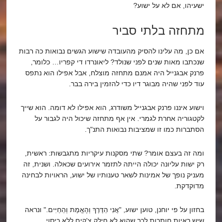
ישעיהו, אם לא על ישוע?
מתחזה בלתי סביר
אם כן, מה עלינו להסיק מהעובדה שישוע הגשים נבואות כה רבות
שנכתבו מאות שנים לפני שנולד? ליאונרדו די קפריו… כלומר,
פרנק אבגנייל היה אמנם מתחזה מוצלח, אבל אפילו הוא נתפס
עוד לפני שהיה מבוגר דיו כדי להזמין בירה בבר.
וישוע איננו פרנק אבגנייל משודרג, הוא אפילו לא דומה. הוא שייך
לקטגוריה אחרת לגמרי. אין אף מתחזה שיכול היה לגבור על
הסתברות כמו זו שמציבות נבואות התנ"ך.
ומה זה בעצם אומר? שתי מסקנות עיקריות מתגבשות: ראשית,
רק ישות עליונה יכולה הייתה לתזמר אירועים שכאלה. ושנית, זה
מעניק נופך של אמינות לשאר טענותיו של ישוע, הראויות לבחינה
מדוקדקת.
בחזון על פי יוחנן, טוען ישוע, "אֲנִי הַדֶּרֶךְ וְהָאֱמֶת וְהַחַיִּים." ונראה
שיש ראיות חותכות לכך שהוא לא חילק צ'קים ללא כיסוי.