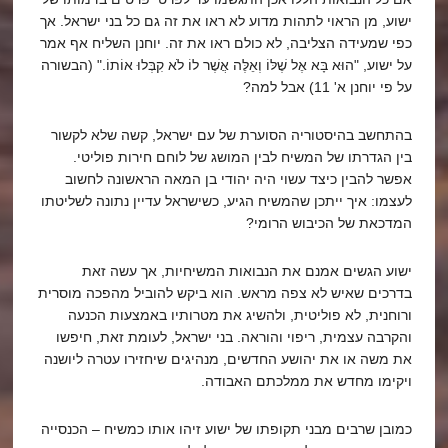
ישוע, מן הראוי לתהות מדוע לא ראו את זה גם כל בני ישראל. אך
כפי שמעידה הצליבה, לא כולם ראו את זה. יוחנן השליח אף אמר
על ישוע, "הוּא בָּא אֶל שֶׁלּוֹ וְאֵלֶּה אֲשֶׁר לוֹ לֹא קִבְּלוּ אוֹתוֹ." (הבשורה
על פי יוחנן א' 11) אבל למה?
בהתחשב בהיסטוריה הסוערת של עם ישראל, קשה שלא לקשור
בין הגדרתו של המשיח לבין המושג של לוחם חירות פוליטי.
אפשר להבין כיצד עשוי היה יהודי בן המאה הראשונה לחשוב
לעצמו: איך ייתכן שהמשיח הגיע, כשישראל עדיין נתונה לשליטתו
המדכאת של הכיבוש הרומי?
ישוע הגשים אמנם את הנבואות המשיחיות, אך עשה זאת
בדרכים שאיש לא צפה מראש. הוא ביקש להוביל מהפכה מוסרית
ורוחנית, לא פוליטית, ולהשיג את מטרותיו באמצעות הכנעה
והקרבה עצמית, ריפוי והוראה. בני ישראל, לעומת זאת, חיפשו
את משה או את יהושע החדשים, מנהיגים שיחזירו עטרה ליושנה
ויקימו מחדש את ממלכתם האבודה.
כמובן שרבים מבני תקופתו של ישוע זיהו אותו כמשיח – הכנסייה