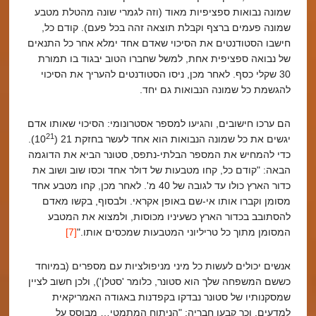
שמונה נבואות ספציפיות מאוד (וזה לגמרי שונה מהטלת מטבע
שמונה פעמים ברצף וקבלת תוצאה זהה בכל פעם). קודם כל,
חישבו הסטודנטים את הסיכוי שאדם אחד ימלא אחר כל התנאים
של נבואה ספציפית אחת, למשל שחברו הטוב יבגוד בו תמורת
30 שקלי כסף. לאחר מכן, ניסו הסטודנטים להעריך את הסיכוי
להגשמת כל שמונה הנבואות גם יחד.
הם ערכו חישובים, והגיעו למספר אסטרונומי: הסיכוי שאותו אדם
21
יגשים את כל שמונה הנבואות הוא אחד לעשר בחזקת 21 (10
).
כדי להמחיש את המספר הבלתי-נתפס, סטונר הביא את הדוגמה
הבאה: "קודם כל, קחו מטבעות של דולר אחד וכסו שוב ושוב את
כדור הארץ כולו עד לגובה של 40 מ'. לאחר מכן, קחו מטבע אחד
מסומן וקברו אותו אי-שם באופן אקראי. ולבסוף, בקשו מאדם
להסתובב בכדור הארץ כשעיניו מכוסות, ולמצוא את המטבע
המסומן מתוך כל טריליוני המטבעות שמכסים אותו."
[7]
אנשים יכולים לעשות כל מיני מניפולציות עם מספרים (במיוחד
כששם המשפחה שלך הוא סטונר, כלומר 'סטלן'), ולכן חשוב לציין
שמסקנותיו של סטונר נבדקו בקפדנות באגודה האמריקאית
למדעים, וכך קבעו חבריה: "הניתוח המתמטי… מבוסס על