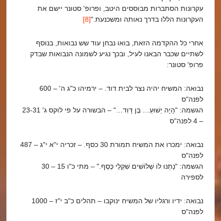
עקרונות הסתברות מבוססים היטב, ופרופ' סטונר יישם את
העקרונות הללו בדרך נאותה ומשכנעת."
[8]
אחרי כל ההקדמה הזאת, בואו נבחן עוד שש נבואות, בנוסף
לשתיים שכבר הבאנו לעיל, ובכך נגיע לשמונה הנבואות שבדק
פרופ' סטונר:
נבואה: המשיח יהיה נצר לבית דוד. – ירמיהו כ"ג ה' – 600
לפנה"ס
הגשמה: "הָיָה יֵשׁוּעַ… בֶּן דָּוִד…" – הבשורה על פי לוקס ג' 23-31
– 4 לפנה"ס
נבואה: ימכרו את המשיח תמורת 30 כסף. – זכריה י"א י"ג – 487
לפנה"ס
הגשמה: "נָתְנוּ לוֹ שְׁלוֹשִׁים שִׁקְלֵי כֶּסֶף." – מתי כ"ו 15 – 30
לספירה
נבואה: ידיו ורגליו של המשיח ינוקבו – תהלים כ"ב י"ז – 1000
לפנה"ס