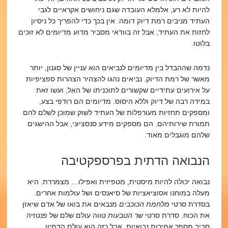
להיות לא רע, אלמלא העובדה שגם ניחושים אקראיים לגבי
העתיד מניבים רמת דיוק דומה. אין בכך כדי להפריך כל ניסיון
לחזות את העתיד, אבל זה בוודאי מסביר מדוע מדיומים לא זוכים
בלוטו.
נדמה שההבדל בין מדיומים לנביאים הוא עניין של סגנון, יותר
מאשר של רמת הדיוק. נביאים נהגו להצהיר הצהרות ספציפיות
על אירועים עתידיים שקשורים לתוכניתו של האֵל, ועשו זאת
במידה רבה של דיוק וללא היסוס. מדיומים הם רודפי בצע,
ומספקים תחזיות מעורפלות של העתיד לשוק שמוכן לשלם להם
תמורת שירותיהם. הם מספקים מידע סנסציוני, אבל ההישגים
שלהם מוגבלים מאוד.
הנבואה הדתית בפרספקטיבה
נבואה יכולה להיות מיסטית, מטפיזית ואפילו… מצמררת. היא
מעלה במוחנו אסוציאציות של סיאנסים ושל עולמות אחרים.
בסדרת סרטי
מלחמת הכוכבים
מנבאים את בואו של אדם שיאזן
את הכוח. סדרת סרטי
שר הטבעות
טווה עולם שלם של פנטזיה
סביב מספר אמירות נבואיות. אבל כזה הוא עולם הדמיון.