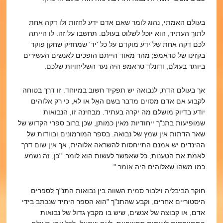
בעולם האמתי, נהוג לומר שאם אדם ידע לחזות ולו דקה אחת
לתוך העתיד, הוא יוכל לשלוט בעולם. תחשבו על זה. לו הייתה
לכם דקה אחת של ידע מוקדם על כל 'יד' שמחזיק שחקן פוקר
בקזינו של טראמפ; מהר מאוד הייתם הופכים לאנשים העשירים
ביותר בעולם, ודונלד טראמפ היה נער השליחויות שלכם.
אך בעולם הדת, לנבואה יש תפקיד חשוב במיוחד. זו דרך בטוחה
לקבוע אם אדם מסוים מדבר בשם האֵל או לא, כי רק אלוהים
יודע בדיוק מושלם מה יקרה בעתיד. מבחינה זו, הנבואות
שמופיעות בתנ"ך ייחודיות מאין כמותן, שכן ברוב ספרי הקדוש של
שאר הדתות אין שמץ של נבואה. בספר המורמונים ובוודות של
ההינדים יש אמנם התייחסות להשראה אלוהית, אך אין שום דרך
לאמת את הטענות; כל שאפשר לעשות הוא לומר: "כן, זה נשמע
כמו משהו שאלוהים היה אומר."
חוקר הביבליה וילבור סמית השווה בין נבואות התנ"ך לספרים
היסטוריים אחרים, וקבע שהתנ"ך "הוא הספר היחיד שנכתב בידי
אדם, או קבוצה של אנשים, שיש בו מקבץ גדול של נבואות