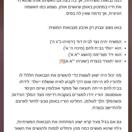
כמה נבואות משיחיות, אך בה בעת גם האשימו אותו שהוא חי
את חייו במתכוון באופן שיגשים אותן. נשמע כמו האשמה
הגיונית, אך נדמה שאין לה בסיס.
בואו נשוב ונבחן רק ארבע מנבואות המשיח:
המשיח יהיה נצר לבית דוד (ירמיהו כ"ג ה')
הוא ייוולד בבית לחם (מיכה ה' א')
הוא ירד מצרימה (הושע י"א א')
הוא יתגורר בנצרת (ישעיהו י"א א)
[9]
מה יכול היה ישוע לעשות כדי להגשים את הנבואות הללו? לו
ולהוריו לא הייתה שום דרך לקבוע לאיזו שושלת ייוולד. לידתו
בבית לחם הייתה תוצאה של מפקד אוכלוסין שיזם הקיסר
אוגוסטוס. הוריו ירדו למצרים בעקבות רדיפה מצד המלך הורדוס;
וכשהמלך הלך לעולמו, החליטו הוריו באופן טבעי לחזור לארצם
ולהתיישב בנצרת.
גם אם בגיל צעיר קרא ישוע המתחזה את הנבואות המשיחיות,
גילה שהוא מגשים כמה מהן והחליט לנסות ולהגשים את השאר