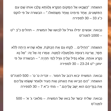
הגשמה: "כְּשֶׁבָּאוּ אֶל הַמָּקוֹם הַנִּקְרָא גָּלְגֹּתָּא צָלְבוּ אוֹתוֹ שָׁם עִם
הַפּוֹשְׁעִים, אֶחָד מִימִינוֹ וְאֶחָד מִשְֹמֹאלוֹ." – הבשורה על פי לוקס
כ"ג 33 – 30 לספירה
נבואה: אנשים יפילו גורל על לבושו של המשיח. – תהלים כ"ב י"ט
– 1000 לפנה"ס
הגשמה: "הַחַיָּלִים… לָקְחוּ גַּם אֶת הַכֻּתֹּנֶת, אֶלָּא שֶׁהִיא הָיְתָה לְלֹא
תֶּפֶר, אֲרִיגָה רְצוּפָה מִלְמַעְלָה לְמַטָּה. אָמְרוּ זֶה אֶל זֶה: "אַל נָא
נִקְרַע אוֹתָהּ, אֶלָּא נַפִּיל עָלֶיהָ גּוֹרָל לְמִי תִּהְיֶה." – הבשורה על פי
יוחנן י"ט 23-24 – 30 לספירה
נבואה: המשיח יבוא רכוב על חמור. – זכריה ט' ט' – 500 לפנה"ס
הגשמה: "הֵם הֵבִיאוּ אֶת הָאָתוֹן וְאֶת הָעַיִר וּלְאַחַר שֶׁשָֹמוּ עֲלֵיהֶם
אֶת בִּגְדֵיהֶם הוּא יָשַׁב עֲלֵיהֶם." – מתי כ"א 7 – 30 לספירה
נבואה: שליח יבשר על בואו של המשיח. – מלאכי ג' א' – 500
לפנה"ס