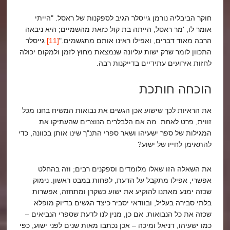
חוקר הביבליה נורמן גייסלר הגיב לספקנות של ראסל. "הייתי
אומר לו, 'מר ראסל, הייתה בת קול כזאת מהשמיים; היא ניבאה
הרבה מאוד דברים, ואפילו ראינו אותם מתגשמים."
[11]
גייסלר
התכוון לומר שרק ישות עליונה שנמצאת מחוץ לזמן ולמקום יכולה
לחזות אירועים עתידיים בדייקנות רבה.
הוכחה חותכת
את הראיות לכך שישוע אכן הגשים את נבואות המשיח בחנו מכל
זווית, פרט לאחת. מה אם הלבלרים הנוצרים שהעתיקו את
המגילות של ספר ישעיהו ושאר ספרי התנ"ך שינו אותן בכוונה, כדי
להתאימן לחייו של ישוע?
את השאלה הזו שאלו מלומדים וספקנים רבים; וזה בהחלט
אפשרי, אפילו מתקבל על הדעת, לפחות במבט ראשון. נימוק
שכזה ימנע מאתנו להוקיע את ישוע כשקרן ומתחזה, אפשרות
בלתי סבירה בעליל, ובוודאי יסביר כיצד הגשים בדיוק מופלא
שכזה את כל הנבואות. אם כן, מנין לנו לדעת שספרי הנביאים –
כמו ישעיהו, דניאל ומיכה – אכן נכתבו מאות שנים לפני ישוע, כפי