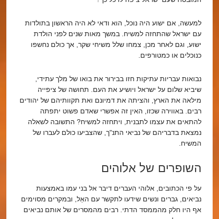
למעשה, אם ישוע היה נוכל, הוא ודאי לא היה הראשון בתולדות
עם ישראל שהתחזה למשיח. במשך מאות שנים לפני הולדת
ישוע, וגם לאחר מכן, צמחו שלל משיחי שקר, אך כולם נחשפו
כנוכלים או כמטורפים.
נבואות עבריות עתיקות חזו בבירור את בואו של מלך עתידי,
שיביא שלום על ישראל ויושיע את העם. תחושה של ציפייה
מילאה את הארץ, והציתה את דמיונם ואת תקוותיהם של יהודים
רבים. באווירה שכזו, האין זה אפשרי שאדם פשוט יתפתה
להתאים את עצמו לתבנית, ויתחזה למשיח? התשובה לשאלה
נמצאת בדבריהם של נביאי התנ"ך, שהצביעו כולם לעברו של
המשיח.
השופרים של אלוהים
על פי הכתובים, אלוהי העברים דיבר אל בני עמו באמצעות
נביאים, גברים ונשים שידעו לתקשר עם האֵל, ובמקרים מסוימים
אף היו חלק מהממסד הדתי. רבים מהמסרים של אותם נביאים