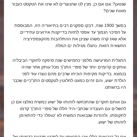
שנטען? וגם אם כן, מנין לנו שהנוצרים לא שינו את הטקסט כעבור
מאות שנים?
במשך 1900 שנה, דבקו ספקנים רבים בתיאוריה הזו, המבוססת
על הסיכוי הנמוך עד אפסי לחזות בדייקנות אירועים עתידיים.
אלא שאז קרה משהו שצינן את ההתלהבות מהקונספירציה
החשאית הזאת. נתגלו מגילות ים המלח.
התגלית המרעישה מלפני כחמישים שנה סיפקה לחוקרי הביבליה
עותקים קדומים יותר של ספרי התנ"ך מכל עותק אחר שהיה
בנמצא. בדיקות מקיפות הוכיחו שרבים מהם נוצרו עוד לפני
הולדת ישוע, והם זהים כמעט לחלוטין לטקסטים התנ"כיים שכבר
היו ברשותנו.
גם אותם חוקרים שהתכחשו לזהותו של ישוע כמשיח נאלצו אם כן
להשלים עם העובדה שכתבי-היד הללו של ספרי התנ"ך קדמו
לתקופתו, ולהודות שנבואות המשיח לא 'טופלו' כדי להתאימן
לזהותו של ישוע.
אם כל הנבואות הללו אכן התגשמו עד לפרטי פרטים בדמותו של