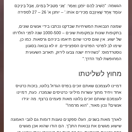
הגשמה: "הֵשִׁיב לָהֶם יוֹחָנָן וְאָמַר: 'אֲנִי מַטְבִּיל בְּמַיִם, אֲבָל בֵּינֵיכֶם
עוֹמֵד אֶחָד שֶׁאֵינְכֶם מַכִּירִים אוֹתוֹ.' – יוחנן א' 26 – 27 לספירה
שמונה הנבואות המשיחיות שבדקנו נכתבו בידי אנשים שונים,
בתקופות שונות ובמקומות שונים – 1000-500 שנה לפני הולדתו
של ישוע. אין שום סיכוי שהם תיאמו ביניהם גרסאות. כמו כן,
שימו לב לפרטי הפרטים הספציפיים. זו לא נבואה בסגנון
נוסטרדמוס: "כשהירח ישנה צבעו לירוק, תארוב השעועית
המחופשת לצד הדרך."
מחוץ לשליטתו
דמיינו לעצמכם שאתם זוכים בפרס הגדול בלוטו, בזכות כרטיס
אחד ויחיד מתוך עשרות מיליוני כרטיסים שנמכרו. כעת, דמיינו
לעצמכם שאתם זוכים בלוטו מאות פעמים ברצף. מה יגידו
אנשים? נכון מאוד, "הוא מרמה!"
לאורך מאות בשנים, העלו ספקנים טענות דומות גם לגבי האמונה
שישוע מגשים את נבואות התנ"ך. הם הודו שהוא אכן מגשים