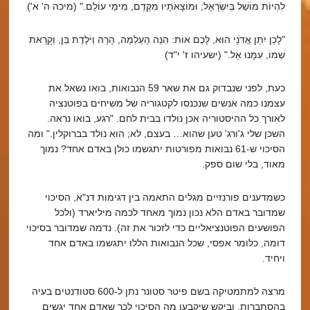
לִהְיוֹת מוֹשֵׁל בְּיִשְׂרָאֵל; וּמוֹצָאֹתָיו מִקֶּדֶם, מִימֵי עוֹלָם." (מיכה ה' א')
"לָכֵן יִתֵּן אֲדֹנָי הוּא, לָכֶם אוֹת: הִנֵּה הָעַלְמָה, הָרָה וְיֹלֶדֶת בֵּן, וְקָרָאת
שְׁמוֹ, עִמָּנוּ אֵל." (ישעיהו ז' י"ד)
כעת, לפני שנבדוק גם את שאר 59 הנבואות, בואו נשאל את
עצמנו כמה אנשים שנכנסו לקטגוריה של משיחים בפוטנציה
לאורך כל ההיסטוריה אכן נולדו בבית לחם. "רגע, בואו נראה.
השכן שלי ג'ורג' טען שהוא… בעצם, לא; הוא נולד בברוקלין." ומה
הסיכוי ש-61 נבואות מפורטות יתגשמו כולן באדם אחד? נמוך
מאוד, בלי שום ספק.
כשמדענים פורנזיים מגלים התאמה בין דגימות דנ"א, הסיכוי
שמדובר באדם הלא נכון נמוך מאחד לכמה מיליארד (ולכל
הפושעים הפוטנציאליים כדי לזכור את זה). נדמה שמדובר בסיכוי
דומה, כלומר אפסי, שכל הנבואות הללו יתגשמו באדם אחד
ויחיד.
מרצה למתמטיקה בשם פיטר סטונר נתן ל-600 סטודנטים בעיה
בהסתברות, וביקש שיקבעו מה הסיכוי לכך שאדם אחד יגשים