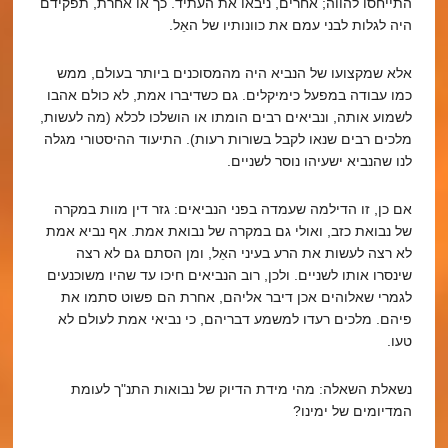
התייחסו להווה; אחרים, ניבאו את העתיד. כך או אחרת, תפקידם
היה לגלות לבני עמם את כוונותיו של האֵל.
אלא שמקצועו של הנביא היה מהמסוכנים ביותר בעולם, ממש
כמו עבודה במפעל כימיקלים. גם כשדיברו אמת, לא כולם אהבו
לשמוע אותה, ונביאים רבים הומתו או הושלכו לכלא (מה לעשות,
מלכים רבים שנאו לקבל בשורות רעות). התיעוד ההיסטורי מגלה
לנו שהנביא ישעיהו נוסר לשניים.
אם כן, זו הדילמה שעמדה בפני הנביאים: גזר דין מוות במקרה
של נבואת כזב, ואולי גם במקרה של נבואת אמת. אף נביא אמת
לא רצה לעשות את הרע בעיני האֵל, ומן הסתם גם לא רצה
שינסרו אותו לשניים. ולכן, רוב הנביאים חיכו עד שהיו משוכנעים
לגמרי שאלוהים אכן דיבר אליהם, אחרת הם פשוט סתמו את
פיהם. מלכים רעדו למשמע דבריהם, כי נביאי אמת לעולם לא
טעו.
נשאלת השאלה: מהי מידת הדיוק של נבואות התנ"ך לעומת
המדיומים של ימינו?