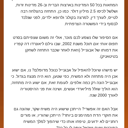
המחאות בכל 50 המדינות בארצות הברית וב-26 מדינות זרות,
ושלשל לכיסו 2.5 מיליון דולר. כמו כן, התחזה בהצלחה רבה
לטייס, לעורך דין, למרצה בקולג' ולרופא ילדים, לפני שנלכד
לבסוף בידי המשטרה הצרפתית.
אם הסיפור שלו נשמע לכם מוכר, אולי זה משום שצפיתם בסרט
תפוס אותי אם תוכל
משנת 2002, שבו גילם ליאונרדו דה קפריו
את דמותו של אבגנייל (וזאת לאחר שכבר התחזה לשחקן
ב
טיטאניק
).
יש מישהו שיוכל להאפיל על אבגנייל כנוכל מדופלם? נו, אם ישוע
אכן היה מתחזה ולא המשיח, כפי שטען, הוא היה מנצח בגדול. כי
אבגנייל הונה רק כמה אלפים. לעומת זאת, אם ישוע היה מתחזה,
הוא הוליך שולל מיליארדי אנשים, ושינה את פני ההיסטוריה
לאורך 2000 שנה.
אבל האם זה אפשרי? הייתכן שישוע היה משיח שקר, שהונה גם
את חוקרי הדת המהימנים ביותר? הייתכן שהוריו, או מורים
רוחניים לא ידועים, טיפחו אותו כדי שיהפוך למלך המשיח
המובטח שעם ישראל ציפה לו כל כך?