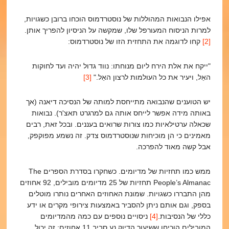
אפילו הנבואות המהוללות של נוסטרדמוס הוכחו ברובן כשגויות,
למרות הניסוח המעורפל שלו, שמקשה על הניסיון להפריך אותן.
[2]
קחו לדוגמה את התחזית הזו של נוסטרדמוס:
"ייקח את אלת הירח ליום מנוחתו: נווד גדול יהיה ועד לחוקות
האֵל, ויעיר את כל העולמות לרצון האֵל."
[3]
יש הטוענים שהנבואה מתייחסת למותה של הנסיכה דיאנה (אך
באותה מידה אפשר לייחס אותה גם למרגרט תאצ'ר). נבואות
שכאלה ערטילאיות כמו צורות שרואים בעננים. ובכל זאת, רבים
מאמינים כי הן מוכיחות שנוסטרדמוס צדק. זה נשמע מפוקפק,
אבל קשה מאוד להפרכה.
ממש כמו תחזיות של מדיומים. כשחקרו בסדרת הספרים The
People’s Almanac תחזיות של 25 מדיומים מובילים, 92 אחוזים
מהן התבררו כשגויות. שמונת האחוזים האחרים נותרו מוטלים
בספק, וגם אותם ניתן להסביר באמצעות צירופי מקרים או ידע
כללי של הנסיבות.
[4]
ניסויים נוספים עם כמה מהמדיומים
המובילים הוכיחו ששיעור הדיוק נע סביב 11 אחוזים; זה יכול