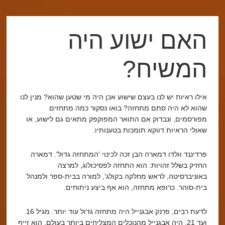
האם ישוע היה
המשיח?
אילו ראיות יש לנו בעצם שישוע אכן היה מי שטען שהוא? מנין לנו
שהוא לא היה סתם מתחזה? בואו נסקור כמה מתחזים
מפורסמים, ונבדוק אם התואר המפוקפק מתאים גם לישוע, או
שאולי הראיות דווקא תומכות בטענותיו.
פרדיננד וולדו דמארה הבן זכה לכינוי 'המתחזה גדול'. דמארה
החזיק בשלל זהויות: הוא התחזה לפסיכולוג, למרצה
באוניברסיטה, לראש מחלקה בקולג', למורה בבית-ספר ולמנהל
בית-סוהר. כרופא מתחזה, הוא אף ביצע ניתוחים.
לדעת רבים, פרנק אבגנייל היה מתחזה גדול עוד יותר. מגיל 16
ועד 21, היה אבגנייל מהנוכלים המצליחים ביותר בעולם. הוא זייף