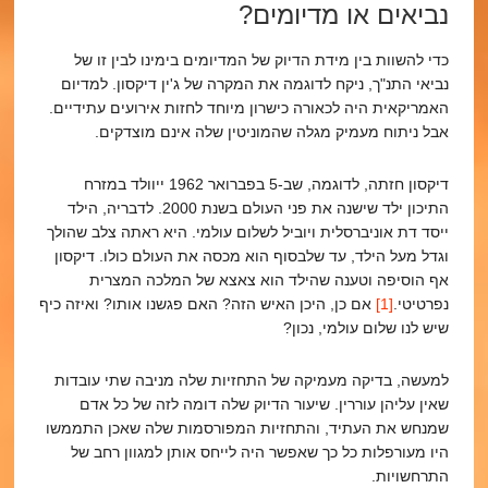
נביאים או מדיומים?
כדי להשוות בין מידת הדיוק של המדיומים בימינו לבין זו של
נביאי התנ"ך, ניקח לדוגמה את המקרה של ג'ין דיקסון. למדיום
האמריקאית היה לכאורה כישרון מיוחד לחזות אירועים עתידיים.
אבל ניתוח מעמיק מגלה שהמוניטין שלה אינם מוצדקים.
דיקסון חזתה, לדוגמה, שב-5 בפברואר 1962 ייוולד במזרח
התיכון ילד שישנה את פני העולם בשנת 2000. לדבריה, הילד
ייסד דת אוניברסלית ויוביל לשלום עולמי. היא ראתה צלב שהולך
וגדל מעל הילד, עד שלבסוף הוא מכסה את העולם כולו. דיקסון
אף הוסיפה וטענה שהילד הוא צאצא של המלכה המצרית
נפרטיטי.
[1]
אם כן, היכן האיש הזה? האם פגשנו אותו? ואיזה כיף
שיש לנו שלום עולמי, נכון?
למעשה, בדיקה מעמיקה של התחזיות שלה מניבה שתי עובדות
שאין עליהן עוררין. שיעור הדיוק שלה דומה לזה של כל אדם
שמנחש את העתיד, והתחזיות המפורסמות שלה שאכן התממשו
היו מעורפלות כל כך שאפשר היה לייחס אותן למגוון רחב של
התרחשויות.