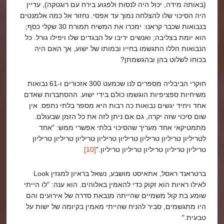
(באותה מידה, יכול היה לנסות ולפגוע בירח עם רוגטקה), עדיין
היה הסיכוי שלו להצלחה נמוך עד אפסי. נחזור אל כמה אלמנטים
בנבואות שכבר קראנו: ימכרו את המשיח תמורת 30 שקלי כסף;
הוא יומת בצליבה; ואנשים יריבו על הבגדים שלו ויפילו גורל. כל
הנבואות הללו התגשמו בחייו ובמותו של ישוע, אך האם היה
בכוחו לשלוט בהן ובהגשמתן?
חוקרי הביבליה מספרים לנו שכמעט 300 אזכורים ו-61 נבואות
משיחיות ספציפיות הוגשמו כולם בידי ישוע. ההסתברות שאדם
אחד ויחיד יגשים נבואות כה רבות היא מספר בלתי נתפס. אין
שום סיכוי שזה יקרה, גם אם ניתן לזה את כל הזמן שבעולם.
מתמטיקאי אחד מעריך שהסיכוי בלתי אפשרי ממש: "אחד
לטריליון טריליון טריליון טריליון טריליון טריליון טריליון טריליון
טריליון טריליון טריליון טריליון טריליון."
[10]
ברטראנד ראסל, אתאיסט מושבע, נשאל בראיון למגזין Look
לאילו ראיות הוא זקוק כדי להאמין באלוהים. הוא ענה: "לו הייתי
שומע בת קול משמיים שהייתה מנבאת סדרה של אירועים והם
היו מתגשמים, סביר להניח שהייתי מאמין בקיומה של ישות על
טבעית."