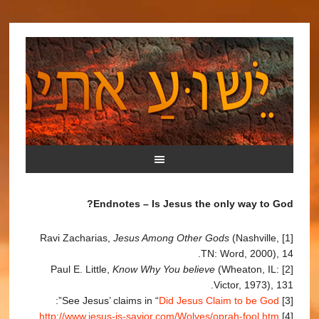
Endnotes – Is Jesus the only way to God?
Jesus Among Other Gods
(Nashville,
[1] Ravi Zacharias,
TN: Word, 2000), 14.
Know Why You believe
(Wheaton, IL:
[2] Paul E. Little,
Victor, 1973), 131.
”:
Did Jesus Claim to be God
[3] See Jesus’ claims in “
.
http://www.jesus-is-savior.com/Wolves/oprah-fool.htm
[4]