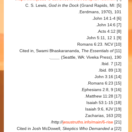
God in the Dock
(Grand Rapids, MI:
[5] C. S. Lewis,
Eerdmans, 1970), 101.
[6] John 14:1-4.
[7] John 14:6.
[8] Acts 4:12.
[9] 1 John 5:11, 12
[10] Romans 6:23. NCV
The Essentials of
[11] Cited in, Swami Bhaskarananda,
____
(Seattle, WA: Viveka Press), 190.
[12] Ibid. 7.
[13] Ibid. 89.
[14] John 3:16
[15] Romans 6:23.
[16] Ephesians 2:8, 9.
[17] Matthew 11:28.
[18] Isaiah 53:1-15
[19] Isaiah 9:6, KJV
[20] Zacharias, 163
/
jesustruths.info/main/6-rise
[21] http://
Skeptics Who Demanded a
[22] Cited in Josh McDowell,