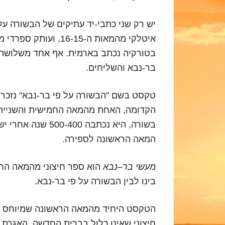
יש רק שני כתבי-יד עתיקים של הבשורה על
איטלקי מהמאות ה-16-15, ועותק ספרדי מאותה תקופה שאבד מזמן.
בטורקיה נכתב בארמית. אף אחד משלושת ה
בר-נבא והשליחים.
טקסט בשם "הבשורה על פי בר-נבא" נזכר 
הקדומה, האחת מהמאה החמישית והשנייה 
בשורה, היא נכתבה 
המאה הראשונה לספירה.
מעשי בר
–
נבא
הוא ספר חיצוני מהמאה החמ
בינו לבין הבשורה על פי בר-נבא.
הטקסט היחיד מהמאה הראשונה שמיוחס 
חיצוני שאינו כלול בברית החדשה. האגרת