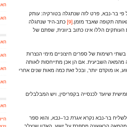
האם
 פי בר-נבא, פרט לזה שנתגלה בטורקיה: עותק
האם
[9]
כתב-היד שנתגלה
עותקים הללו אינו כתוב ביוונית, שפתם של
האם
בשתי רשימות של ספרים חיצוניים מימי הנצרות
האם
מהמאה השביעית. אם הן אכן מתייחסות לאותה
האם
500-400 שנה אחרי ישוע, או מוקדם יותר, ובכל זאת כמה מאות שנים אחרי
האם
ישית שיועד לכנסייה בקפריסין, ויש המבלבלים
האם
לשליח בר-נבא נקרא
אגרת בר
–
נבא
, והוא ספר
היית
 מהמאה הראשונה מספרת על ישוע, האדון שנצלב
וינצ