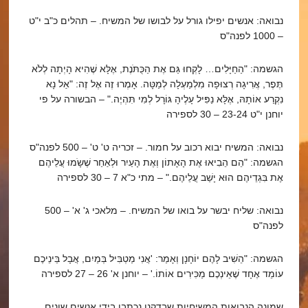
נבואה: אנשים יפילו גורל על לבושו של המשיח. – תהלים כ"ב י"ט
– 1000 לפנה"ס
הגשמה: "הַחַיָּלִים… לָקְחוּ גַּם אֶת הַכֻּתֹּנֶת, אֶלָּא שֶׁהִיא הָיְתָה לְלֹא
תֶּפֶר, אֲרִיגָה רְצוּפָה מִלְמַעְלָה לְמַטָּה. אָמְרוּ זֶה אֶל זֶה: "אַל נָא
נִקְרַע אוֹתָהּ, אֶלָּא נַפִּיל עָלֶיהָ גּוֹרָל לְמִי תִּהְיֶה." – הבשורה על פי
יוחנן י"ט 23-24 – 30 לספירה
נבואה: המשיח יבוא רכוב על חמור. – זכריה ט' ט' – 500 לפנה"ס
הגשמה: "הֵם הֵבִיאוּ אֶת הָאָתוֹן וְאֶת הָעַיִר וּלְאַחַר שֶׁשָֹמוּ עֲלֵיהֶם
אֶת בִּגְדֵיהֶם הוּא יָשַׁב עֲלֵיהֶם." – מתי כ"א 7 – 30 לספירה
נבואה: שליח יבשר על בואו של המשיח. – מלאכי ג' א' – 500
לפנה"ס
הגשמה: "הֵשִׁיב לָהֶם יוֹחָנָן וְאָמַר: 'אֲנִי מַטְבִּיל בְּמַיִם, אֲבָל בֵּינֵיכֶם
עוֹמֵד אֶחָד שֶׁאֵינְכֶם מַכִּירִים אוֹתוֹ.' – יוחנן א' 26 – 27 לספירה
שמונה הנבואות המשיחיות שבדקנו נכתבו בידי אנשים שונים,