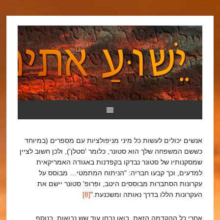
אנשים יכולים לעשות כל מיני מניפולציות עם מספרים (במיוחד
כששם המשפחה שלך הוא סטונר, כלומר 'סטלן'), ולכן חשוב לציין
שמסקנותיו של סטונר נבדקו בקפדנות באגודה האמריקאית
למדעים, וכך קבעו חבריה: "הניתוח המתמטי… מבוסס על
עקרונות הסתברות מבוססים היטב, ופרופ' סטונר יישם את
העקרונות הללו בדרך נאותה ומשכנעת."
[8]
אחרי כל ההקדמה הזאת, בואו נבחן עוד שש נבואות, בנוסף