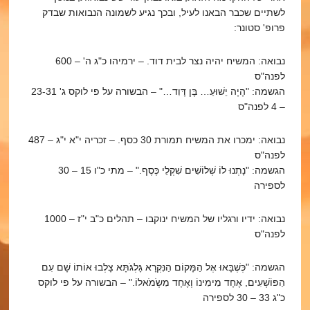
לשתיים שכבר הבאנו לעיל, ובכך נגיע לשמונה הנבואות שבדק
פרופ' סטונר:
נבואה: המשיח יהיה נצר לבית דוד. – ירמיהו כ"ג ה' – 600
לפנה"ס
הגשמה: "הָיָה יֵשׁוּעַ… בֶּן דָּוִד…" – הבשורה על פי לוקס ג' 23-31
– 4 לפנה"ס
נבואה: ימכרו את המשיח תמורת 30 כסף. – זכריה י"א י"ג – 487
לפנה"ס
הגשמה: "נָתְנוּ לוֹ שְׁלוֹשִׁים שִׁקְלֵי כֶּסֶף." – מתי כ"ו 15 – 30
לספירה
נבואה: ידיו ורגליו של המשיח ינוקבו – תהלים כ"ב י"ז – 1000
לפנה"ס
הגשמה: "כְּשֶׁבָּאוּ אֶל הַמָּקוֹם הַנִּקְרָא גָּלְגֹּתָּא צָלְבוּ אוֹתוֹ שָׁם עִם
הַפּוֹשְׁעִים, אֶחָד מִימִינוֹ וְאֶחָד מִשְֹמֹאלוֹ." – הבשורה על פי לוקס
כ"ג 33 – 30 לספירה